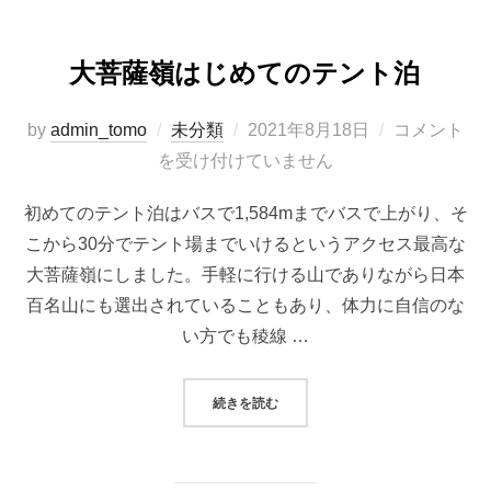
大菩薩嶺はじめてのテント泊
投
by
admin_tomo
未分類
2021年8月18日
コメント
稿
を受け付けていません
日:
初めてのテント泊はバスで1,584mまでバスで上がり、そ
こから30分でテント場までいけるというアクセス最高な
大菩薩嶺にしました。手軽に行ける山でありながら日本
百名山にも選出されていることもあり、体力に自信のな
い方でも稜線 …
“大菩薩嶺はじめてのテント泊”
続きを読む