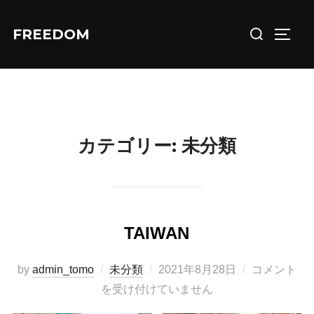
コ
検
ン
FREEDOM
サイド
索
テ
対
ン
象:
ツ
へ
ス
カテゴリー:
未分類
キ
ッ
プ
TAIWAN
投
by
admin_tomo
未分類
2021年8月28日
コメント
稿
を受け付けていません
日: