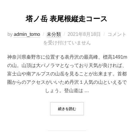
塔ノ岳 表尾根縦走コース
投
by
admin_tomo
未分類
2021年8月18日
コメント
稿
を受け付けていません
日:
神奈川県秦野市に位置する表丹沢の最高峰、標高1491m
の山。山頂は大パノラマとなっており天気が良ければ、
富士山や南アルプスの山岳を見ることが出来ます。首都
圏からのアクセスがいいため丹沢１人気の山といえるで
しょう。登山道は …
“塔ノ岳 表尾根縦走コース”
続きを読む