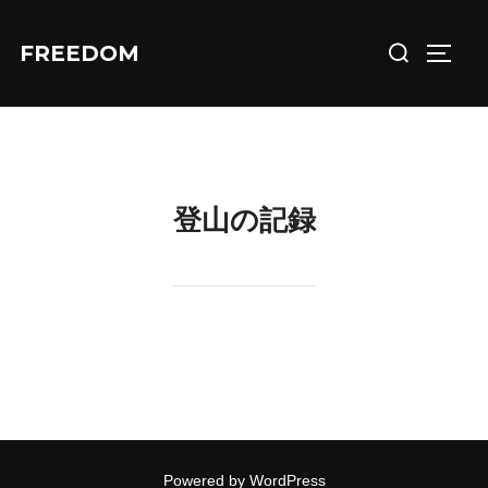
コ
検
ン
FREEDOM
サイド
索
テ
対
ン
象:
ツ
へ
ス
登山の記録
キ
ッ
プ
Powered by WordPress